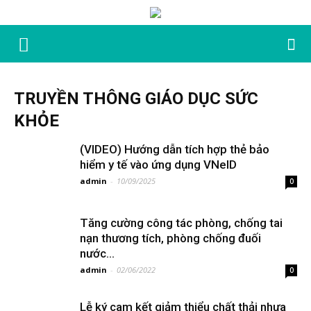
TRUYỀN THÔNG GIÁO DỤC SỨC
KHỎE
(VIDEO) Hướng dẫn tích hợp thẻ bảo
hiểm y tế vào ứng dụng VNeID
admin
-
10/09/2025
0
Tăng cường công tác phòng, chống tai
nạn thương tích, phòng chống đuối
nước...
admin
-
02/06/2022
0
Lễ ký cam kết giảm thiểu chất thải nhựa