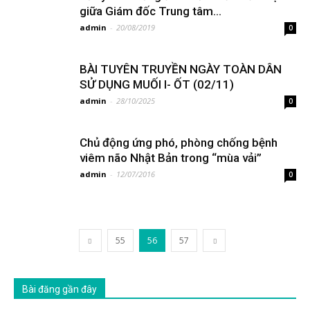
giữa Giám đốc Trung tâm...
admin
-
20/08/2019
0
BÀI TUYÊN TRUYỀN NGÀY TOÀN DÂN
SỬ DỤNG MUỐI I- ỐT (02/11)
admin
-
28/10/2025
0
Chủ động ứng phó, phòng chống bệnh
viêm não Nhật Bản trong “mùa vải”
admin
-
12/07/2016
0
55
56
57
Bài đăng gần đây