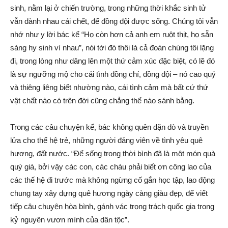
sinh, nằm lại ở chiến trường, trong những thời khắc sinh tử
vẫn dành nhau cái chết, để đồng đội được sống. Chúng tôi vẫn
nhớ như y lời bác kể “Họ còn hơn cả anh em ruột thịt, họ sẵn
sàng hy sinh vì nhau”, nói tới đó thôi là cả đoàn chúng tôi lặng
đi, trong lòng như dâng lên một thứ cảm xúc đặc biệt, có lẽ đó
là sự ngưỡng mộ cho cái tình đồng chí, đồng đội – nó cao quý
và thiêng liêng biết nhường nào, cái tình cảm mà bất cứ thứ
vật chất nào có trên đời cũng chẳng thể nào sánh bằng.
Trong các câu chuyện kể, bác không quên dặn dò và truyền
lửa cho thế hệ trẻ, những người đảng viên về tình yêu quê
hương, đất nước. “Để sống trong thời bình đã là một món quà
quý giá, bởi vậy các con, các cháu phải biết ơn công lao của
các thế hệ đi trước mà không ngừng cố gắn học tập, lao động
chung tay xây dựng quê hương ngày càng giàu đẹp, để viết
tiếp câu chuyện hòa bình, gánh vác trọng trách quốc gia trong
kỷ nguyên vươn mình của dân tộc”.