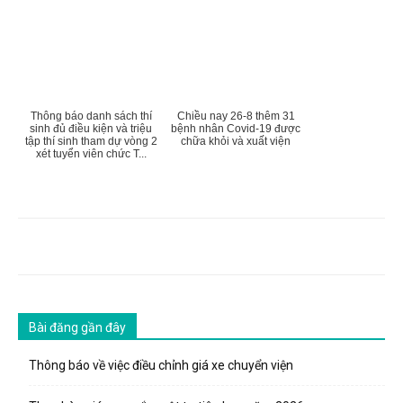
Thông báo danh sách thí
Chiều nay 26-8 thêm 31
sinh đủ điều kiện và triệu
bệnh nhân Covid-19 được
tập thí sinh tham dự vòng 2
chữa khỏi và xuất viện
xét tuyển viên chức T...
Bài đăng gần đây
Thông báo về việc điều chỉnh giá xe chuyển viện