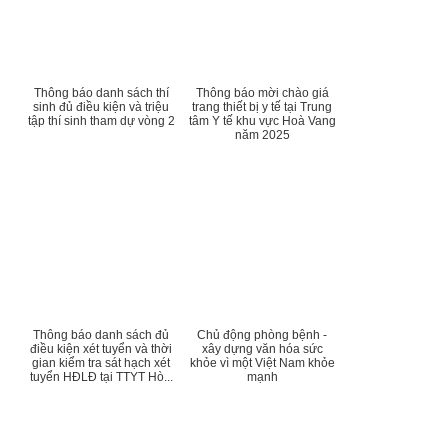
Thông báo danh sách thí
Thông báo mời chào giá
sinh đủ điều kiện và triệu
trang thiết bị y tế tại Trung
tập thí sinh tham dự vòng 2
tâm Y tế khu vực Hoà Vang
năm 2025
Thông báo danh sách đủ
Chủ động phòng bệnh -
điều kiện xét tuyển và thời
xây dựng văn hóa sức
gian kiểm tra sát hạch xét
khỏe vì một Việt Nam khỏe
tuyển HĐLĐ tại TTYT Hò...
mạnh