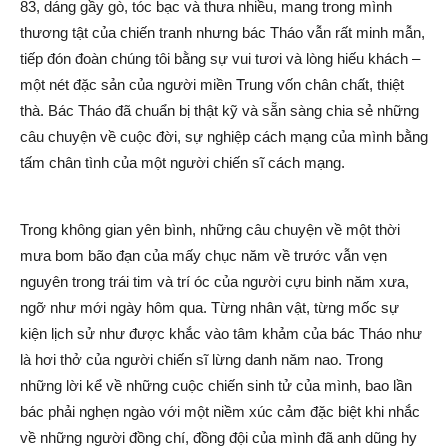
83, dáng gầy gò, tóc bạc và thưa nhiều, mang trong mình
thương tật của chiến tranh nhưng bác Tháo vẫn rất minh mẫn,
tiếp đón đoàn chúng tôi bằng sự vui tươi và lòng hiếu khách –
một nét đặc sản của người miền Trung vốn chân chất, thiệt
thà. Bác Tháo đã chuẩn bị thật kỹ và sẵn sàng chia sẻ những
câu chuyện về cuộc đời, sự nghiệp cách mạng của mình bằng
tấm chân tình của một người chiến sĩ cách mạng.
Trong không gian yên bình, những câu chuyện về một thời
mưa bom bão đạn của mấy chục năm về trước vẫn vẹn
nguyên trong trái tim và trí óc của người cựu binh năm xưa,
ngỡ như mới ngày hôm qua. Từng nhân vật, từng mốc sự
kiện lịch sử như được khắc vào tâm khảm của bác Tháo như
là hơi thở của người chiến sĩ lừng danh năm nao. Trong
những lời kể về những cuộc chiến sinh tử của mình, bao lần
bác phải nghẹn ngào với một niềm xúc cảm đặc biệt khi nhắc
về những người đồng chí, đồng đội của mình đã anh dũng hy