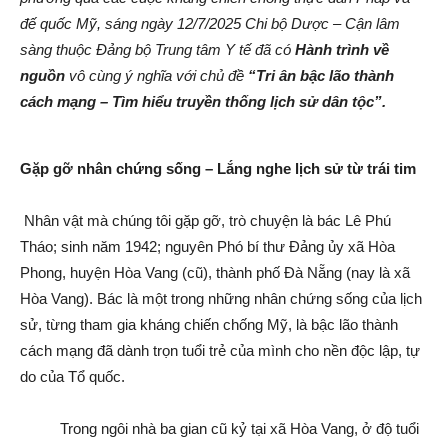
đế quốc Mỹ, sáng ngày 12/7/2025 Chi bộ Dược – Cận lâm
sàng thuộc Đảng bộ Trung tâm Y tế đã có
Hành trình về
nguồn
vô cùng ý nghĩa với chủ đề
“Tri ân bậc lão thành
cách mạng – Tìm hiểu truyền thống lịch sử dân tộc”.
Gặp gỡ nhân chứng sống – Lắng nghe lịch sử từ trái tim
Nhân vật mà chúng tôi gặp gỡ, trò chuyện là bác Lê Phú
Tháo; sinh năm 1942; nguyên Phó bí thư Đảng ủy xã Hòa
Phong, huyện Hòa Vang (cũ), thành phố Đà Nẵng (nay là xã
Hòa Vang). Bác là một trong những nhân chứng sống của lịch
sử, từng tham gia kháng chiến chống Mỹ, là bậc lão thành
cách mạng đã dành trọn tuổi trẻ của mình cho nền độc lập, tự
do của Tổ quốc.
Trong ngôi nhà ba gian cũ kỷ tại xã Hòa Vang, ở độ tuổi