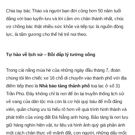
Chia tay bác Tháo và người bạn đời cũng hơn 50 năm tuổi
đảng với bao luyến lưu và lời cảm ơn chân thành nhất, chúc
vợ chồng bác thật nhiều sức khỏe và tiếp tục là nguồn động
lực, là tấm gương cho thế hệ trẻ noi theo.
Tự hào về lịch sử – Bồi đắp lý tưởng sống
Trong cái nắng mùa hè của những ngày đầu tháng 7, đoàn
chúng tôi lên chiếc xe 16 chỗ di chuyển vào thành phố với địa
điểm tiếp theo là
Nhà bảo tàng thành phố
toạ lạc ở số 31
Trần Phú. Đây không chỉ là nơi để ôn lại truyền thống lịch sử
vẻ vang của dân tộc mà còn là cơ hội quý báu để mỗi đảng
viên, quần chúng ưu tú hiểu rõ hơn về quá trình hình thành và
phát triển của vùng đất Đà Nẵng anh hùng. Bảo tàng là nơi lưu
giữ hàng nghìn hiện vật, tư liệu và hình ảnh quý giá phản ánh
một cách chân thực về mãnh đất, con người, những dấu mốc