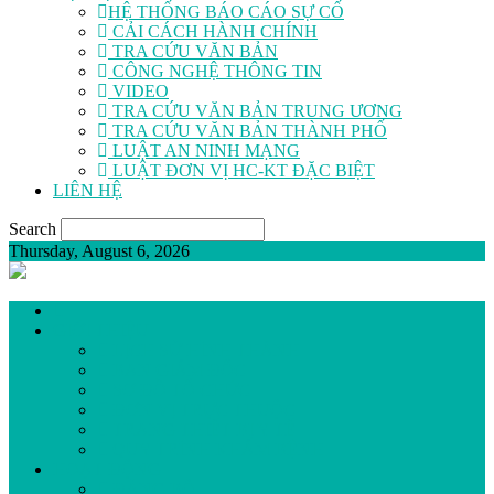
HỆ THỐNG BÁO CÁO SỰ CỐ
CẢI CÁCH HÀNH CHÍNH
TRA CỨU VĂN BẢN
CÔNG NGHỆ THÔNG TIN
VIDEO
TRA CỨU VĂN BẢN TRUNG ƯƠNG
TRA CỨU VĂN BẢN THÀNH PHỐ
LUẬT AN NINH MẠNG
LUẬT ĐƠN VỊ HC-KT ĐẶC BIỆT
LIÊN HỆ
Search
Thursday, August 6, 2026
GIỚI THIỆU
LỊCH SỬ HÌNH THÀNH
BAN GIÁM ĐỐC
SƠ ĐỒ TỔ CHỨC
ĐƠN VỊ TRỰC THUỘC
TRANG THIẾT BỊ Y TẾ
QUY TRÌNH KHÁM BỆNH
HOẠT ĐỘNG
ĐẢNG BỘ