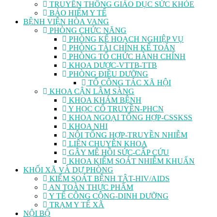
TRUYỀN THÔNG GIÁO DỤC SỨC KHỎE
BẢO HIỂM Y TẾ
BỆNH VIỆN HÒA VANG
PHÒNG CHỨC NĂNG
PHÒNG KẾ HOẠCH NGHIỆP VỤ
PHÒNG TÀI CHÍNH KẾ TOÁN
PHÒNG TỔ CHỨC HÀNH CHÍNH
KHOA DƯỢC-VTTB-TTB
PHÒNG ĐIỀU DƯỠNG
TỔ CÔNG TÁC XÃ HỘI
KHOA CẬN LÂM SÀNG
KHOA KHÁM BỆNH
Y HỌC CỔ TRUYỀN-PHCN
KHOA NGOẠI TỔNG HỢP-CSSKSS
KHOA NHI
NỘI TỔNG HỢP-TRUYỀN NHIỄM
LIÊN CHUYÊN KHOA
GÂY MÊ HỒI SỨC-CẤP CỨU
KHOA KIỂM SOÁT NHIỄM KHUẨN
KHỐI XÃ VÀ DỰ PHÒNG
KIỂM SOÁT BỆNH TẬT-HIV/AIDS
AN TOÀN THỰC PHẨM
Y TẾ CÔNG CỘNG-DINH DƯỠNG
TRẠM Y TẾ XÃ
NỘI BỘ