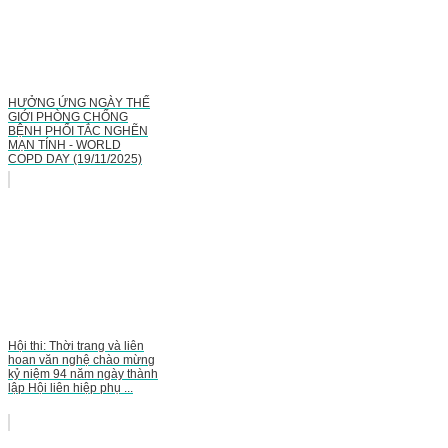
HƯỞNG ỨNG NGÀY THẾ
GIỚI PHÒNG CHỐNG
BỆNH PHỔI TẮC NGHẼN
MẠN TÍNH - WORLD
COPD DAY (19/11/2025)
Hội thi: Thời trang và liên
hoan văn nghệ chào mừng
kỷ niệm 94 năm ngày thành
lập Hội liên hiệp phụ ...