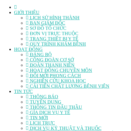
GIỚI THIỆU
LỊCH SỬ HÌNH THÀNH
BAN GIÁM ĐỐC
SƠ ĐỒ TỔ CHỨC
ĐƠN VỊ TRỰC THUỘC
TRANG THIẾT BỊ Y TẾ
QUY TRÌNH KHÁM BỆNH
HOẠT ĐỘNG
ĐẢNG BỘ
CÔNG ĐOÀN CƠ SỞ
ĐOÀN THANH NIÊN
HOẠT ĐỘNG CHUYÊN MÔN
ĐỔI MỚI PHONG CÁCH
NGHIÊN CỨU KHOA HỌC
CẢI TIẾN CHẤT LƯỢNG BỆNH VIỆN
TIN TỨC
THÔNG BÁO
TUYỂN DỤNG
THÔNG TIN ĐẤU THẦU
GÍA DỊCH VỤ Y TẾ
TIN MỚI
LỊCH TRỰC
DỊCH VỤ KỸ THUẬT VÀ THUỐC