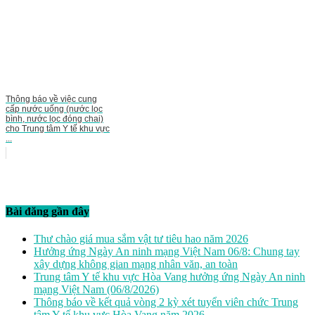
Thông báo về việc cung
cấp nước uống (nước lọc
bình, nước lọc đóng chai)
cho Trung tâm Y tế khu vực
...
Bài đăng gần đây
Thư chào giá mua sắm vật tư tiêu hao năm 2026
Hưởng ứng Ngày An ninh mạng Việt Nam 06/8: Chung tay
xây dựng không gian mạng nhân văn, an toàn
Trung tâm Y tế khu vực Hòa Vang hưởng ứng Ngày An ninh
mạng Việt Nam (06/8/2026)
Thông báo về kết quả vòng 2 kỳ xét tuyển viên chức Trung
tâm Y tế khu vực Hòa Vang năm 2026