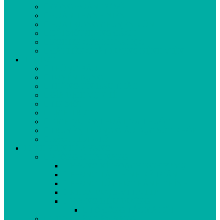
CÔNG ĐOÀN CƠ SỞ
ĐOÀN THANH NIÊN
HOẠT ĐỘNG CHUYÊN MÔN
ĐỔI MỚI PHONG CÁCH
NGHIÊN CỨU KHOA HỌC
CẢI TIẾN CHẤT LƯỢNG BỆNH VIỆN
TIN TỨC
THÔNG BÁO
TUYỂN DỤNG
THÔNG TIN ĐẤU THẦU
GÍA DỊCH VỤ Y TẾ
TIN MỚI
LỊCH TRỰC
DỊCH VỤ KỸ THUẬT VÀ THUỐC
TRUYỀN THÔNG GIÁO DỤC SỨC KHỎE
BẢO HIỂM Y TẾ
BỆNH VIỆN HÒA VANG
PHÒNG CHỨC NĂNG
PHÒNG KẾ HOẠCH NGHIỆP VỤ
PHÒNG TÀI CHÍNH KẾ TOÁN
PHÒNG TỔ CHỨC HÀNH CHÍNH
KHOA DƯỢC-VTTB-TTB
PHÒNG ĐIỀU DƯỠNG
TỔ CÔNG TÁC XÃ HỘI
KHOA CẬN LÂM SÀNG