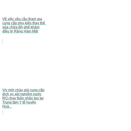
Về việc yêu cầu tham gia
cung cấp phụ kiện thay thế,
sửa chữa Bộ ghế khám
điều trị Răng Hàm Mặt
V/v mời chào giá cung cấp
dịch vụ xét nghiệm nước
RO chạy thận nhân tạo tại
Trung tâm Y tế huyện
Hoà...