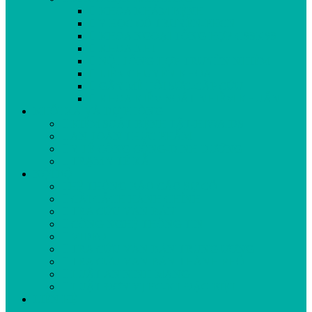
KHOA KHÁM BỆNH
Y HỌC CỔ TRUYỀN-PHCN
KHOA NGOẠI TỔNG HỢP-CSSKSS
KHOA NHI
NỘI TỔNG HỢP-TRUYỀN NHIỄM
LIÊN CHUYÊN KHOA
GÂY MÊ HỒI SỨC-CẤP CỨU
KHOA KIỂM SOÁT NHIỄM KHUẨN
KHỐI XÃ VÀ DỰ PHÒNG
KIỂM SOÁT BỆNH TẬT-HIV/AIDS
AN TOÀN THỰC PHẨM
Y TẾ CÔNG CỘNG-DINH DƯỠNG
TRẠM Y TẾ XÃ
NỘI BỘ
HỆ THỐNG BÁO CÁO SỰ CỐ
CẢI CÁCH HÀNH CHÍNH
TRA CỨU VĂN BẢN
CÔNG NGHỆ THÔNG TIN
VIDEO
TRA CỨU VĂN BẢN TRUNG ƯƠNG
TRA CỨU VĂN BẢN THÀNH PHỐ
LUẬT AN NINH MẠNG
LUẬT ĐƠN VỊ HC-KT ĐẶC BIỆT
LIÊN HỆ