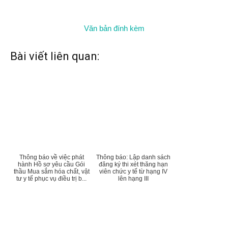
Văn bản đính kèm
Bài viết liên quan:
Thông báo về việc phát
Thông báo: Lập danh sách
hành Hồ sơ yêu cầu Gói
đăng ký thi xét thăng hạn
thầu Mua sắm hóa chất, vật
viên chức y tế từ hạng IV
tư y tế phục vụ điều trị b...
lên hạng III