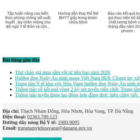
Tập huấn nâng cao kiến
Hướng dẫn thay thế thẻ
Báo cáo kết quả t
thức phòng chống sốt xuất
BHYT giấy trong khám
giá thực hiện bộ ti
huyết , tay chân miệng cho
chữa bệnh
chất lượng bệnh v
đội ngũ Y tế thôn và cộn...
tháng đầu năm 20
phươn...
Bài đăng gần đây
Thư chào giá mua sắm vật tư tiêu hao năm 2026
Hưởng ứng Ngày An ninh mạng Việt Nam 06/8: Chung tay xây
Trung tâm Y tế khu vực Hòa Vang hưởng ứng Ngày An ninh m
Thông báo về kết quả vòng 2 kỳ xét tuyển viên chức Trung t
Thông báo tuyển dụng lao động hợp đồng thực hiện công việc
Địa chỉ:
Thạch Nham Đông, Hòa Nhơn, Hòa Vang, TP. Đà Nẵng
Điện thoại:
02363.789.123
Đường dây nóng Bộ Y tế:
1900-9095
Email:
trungtamytehoavang@danang.gov.vn