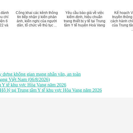
ự đánh
Công khai các kênh thông
Yêu cầu báo giá về việc
Kế hoạch Về
êu chí
tin tiếp nhận ý kiến phản
kiểm định, hiệu chuẩn
truyền thông 
iện 6
ánh, kiến nghị của người
trang thiết bị y tế tại Trung
cách hành ch
22 và
dân, tổ chức về thủ tục ...
tâm Y tế huyện Hoà Vang
của Trung tâ
..
 dựng không gian mạng nhân văn, an toàn
ạng Việt Nam (06/8/2026)
âm Y tế khu vực Hòa Vang năm 2026
 Hộ lý tại Trung tâm Y tế khu vực Hòa Vang năm 2026