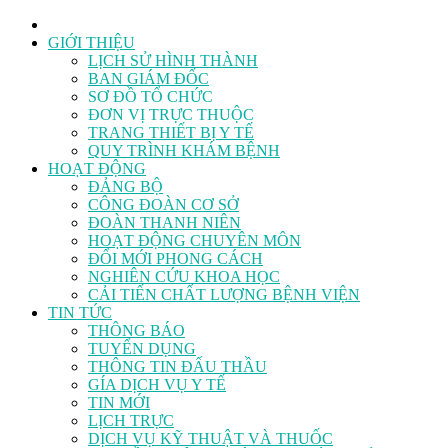
GIỚI THIỆU
LỊCH SỬ HÌNH THÀNH
BAN GIÁM ĐỐC
SƠ ĐỒ TỔ CHỨC
ĐƠN VỊ TRỰC THUỘC
TRANG THIẾT BỊ Y TẾ
QUY TRÌNH KHÁM BỆNH
HOẠT ĐỘNG
ĐẢNG BỘ
CÔNG ĐOÀN CƠ SỞ
ĐOÀN THANH NIÊN
HOẠT ĐỘNG CHUYÊN MÔN
ĐỔI MỚI PHONG CÁCH
NGHIÊN CỨU KHOA HỌC
CẢI TIẾN CHẤT LƯỢNG BỆNH VIỆN
TIN TỨC
THÔNG BÁO
TUYỂN DỤNG
THÔNG TIN ĐẤU THẦU
GÍA DỊCH VỤ Y TẾ
TIN MỚI
LỊCH TRỰC
DỊCH VỤ KỸ THUẬT VÀ THUỐC