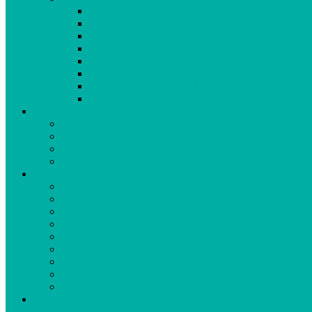
KHOA KHÁM BỆNH
Y HỌC CỔ TRUYỀN-PHCN
KHOA NGOẠI TỔNG HỢP-CSSKSS
KHOA NHI
NỘI TỔNG HỢP-TRUYỀN NHIỄM
LIÊN CHUYÊN KHOA
GÂY MÊ HỒI SỨC-CẤP CỨU
KHOA KIỂM SOÁT NHIỄM KHUẨN
KHỐI XÃ VÀ DỰ PHÒNG
KIỂM SOÁT BỆNH TẬT-HIV/AIDS
AN TOÀN THỰC PHẨM
Y TẾ CÔNG CỘNG-DINH DƯỠNG
TRẠM Y TẾ XÃ
NỘI BỘ
HỆ THỐNG BÁO CÁO SỰ CỐ
CẢI CÁCH HÀNH CHÍNH
TRA CỨU VĂN BẢN
CÔNG NGHỆ THÔNG TIN
VIDEO
TRA CỨU VĂN BẢN TRUNG ƯƠNG
TRA CỨU VĂN BẢN THÀNH PHỐ
LUẬT AN NINH MẠNG
LUẬT ĐƠN VỊ HC-KT ĐẶC BIỆT
LIÊN HỆ