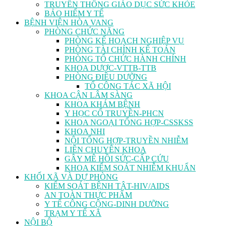
TRUYỀN THÔNG GIÁO DỤC SỨC KHỎE
BẢO HIỂM Y TẾ
BỆNH VIỆN HÒA VANG
PHÒNG CHỨC NĂNG
PHÒNG KẾ HOẠCH NGHIỆP VỤ
PHÒNG TÀI CHÍNH KẾ TOÁN
PHÒNG TỔ CHỨC HÀNH CHÍNH
KHOA DƯỢC-VTTB-TTB
PHÒNG ĐIỀU DƯỠNG
TỔ CÔNG TÁC XÃ HỘI
KHOA CẬN LÂM SÀNG
KHOA KHÁM BỆNH
Y HỌC CỔ TRUYỀN-PHCN
KHOA NGOẠI TỔNG HỢP-CSSKSS
KHOA NHI
NỘI TỔNG HỢP-TRUYỀN NHIỄM
LIÊN CHUYÊN KHOA
GÂY MÊ HỒI SỨC-CẤP CỨU
KHOA KIỂM SOÁT NHIỄM KHUẨN
KHỐI XÃ VÀ DỰ PHÒNG
KIỂM SOÁT BỆNH TẬT-HIV/AIDS
AN TOÀN THỰC PHẨM
Y TẾ CÔNG CỘNG-DINH DƯỠNG
TRẠM Y TẾ XÃ
NỘI BỘ