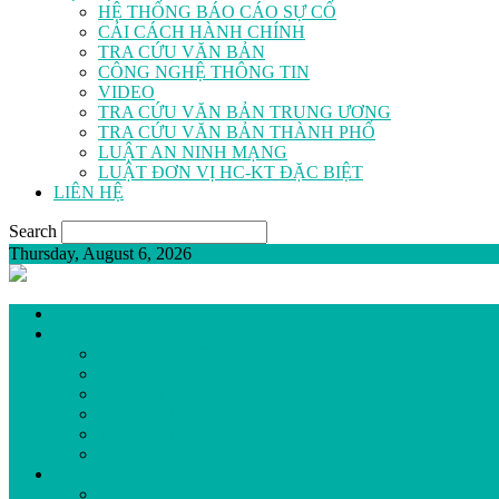
HỆ THỐNG BÁO CÁO SỰ CỐ
CẢI CÁCH HÀNH CHÍNH
TRA CỨU VĂN BẢN
CÔNG NGHỆ THÔNG TIN
VIDEO
TRA CỨU VĂN BẢN TRUNG ƯƠNG
TRA CỨU VĂN BẢN THÀNH PHỐ
LUẬT AN NINH MẠNG
LUẬT ĐƠN VỊ HC-KT ĐẶC BIỆT
LIÊN HỆ
Search
Thursday, August 6, 2026
GIỚI THIỆU
LỊCH SỬ HÌNH THÀNH
BAN GIÁM ĐỐC
SƠ ĐỒ TỔ CHỨC
ĐƠN VỊ TRỰC THUỘC
TRANG THIẾT BỊ Y TẾ
QUY TRÌNH KHÁM BỆNH
HOẠT ĐỘNG
ĐẢNG BỘ