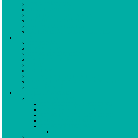
CÔNG ĐOÀN CƠ SỞ
ĐOÀN THANH NIÊN
HOẠT ĐỘNG CHUYÊN MÔN
ĐỔI MỚI PHONG CÁCH
NGHIÊN CỨU KHOA HỌC
CẢI TIẾN CHẤT LƯỢNG BỆNH VIỆN
TIN TỨC
THÔNG BÁO
TUYỂN DỤNG
THÔNG TIN ĐẤU THẦU
GÍA DỊCH VỤ Y TẾ
TIN MỚI
LỊCH TRỰC
DỊCH VỤ KỸ THUẬT VÀ THUỐC
TRUYỀN THÔNG GIÁO DỤC SỨC KHỎE
BẢO HIỂM Y TẾ
BỆNH VIỆN HÒA VANG
PHÒNG CHỨC NĂNG
PHÒNG KẾ HOẠCH NGHIỆP VỤ
PHÒNG TÀI CHÍNH KẾ TOÁN
PHÒNG TỔ CHỨC HÀNH CHÍNH
KHOA DƯỢC-VTTB-TTB
PHÒNG ĐIỀU DƯỠNG
TỔ CÔNG TÁC XÃ HỘI
KHOA CẬN LÂM SÀNG