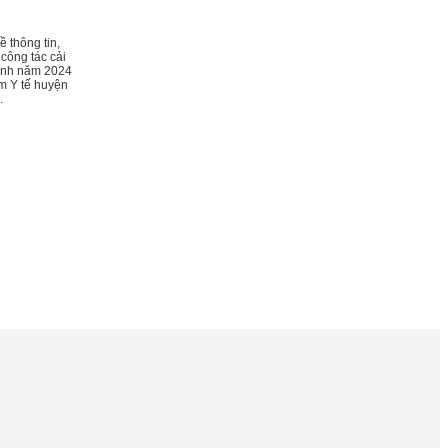
 thông tin,
công tác cải
ính năm 2024
m Y tế huyện
.